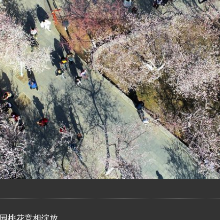
园桃花竞相绽放。