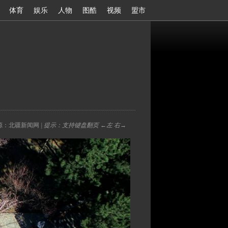
体育
娱乐
人物
图酷
视频
盟市
源：北疆新闻网
| 提示：支持键盘翻页 ←左 右→