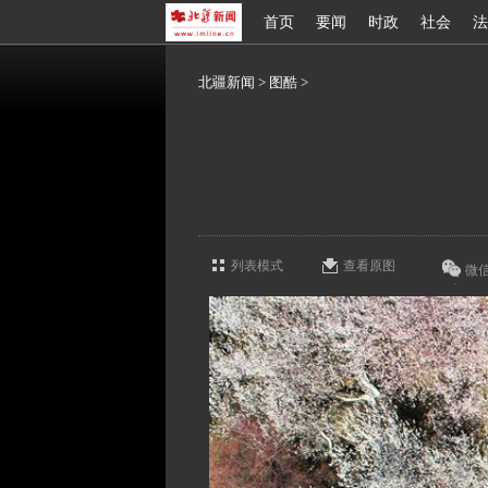
首页
要闻
时政
社会
法
北疆新闻
>
图酷
>
列表模式
查看原图
微