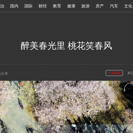
醉美春光里 桃花笑春风
治
国内
国际
财经
教育
健康
旅游
房产
汽车
文化
已经是最后一张了！
重新播放
推荐图酷：
进入北疆新闻网
醉美春光里 桃花笑春风
黄河呼和浩特段即
土默川沃野备耕忙
【组图】北京萌娃
来
© 原创稿
信分享