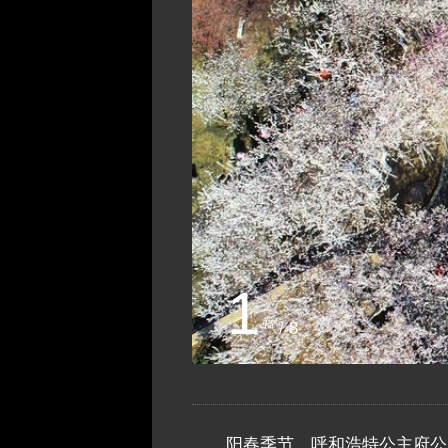
1
幅
/ 8
阳春季节，呼和浩特公主府公