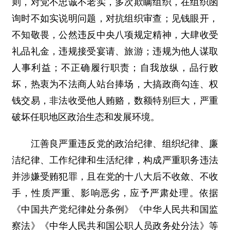
则，对党不忠诚不老实，多次欺瞒组织，在组织函
询时不如实说明问题，对抗组织审查；见钱眼开，
不知敬畏，公然违反中央八项规定精神，大肆收受
礼品礼金，违规接受宴请、旅游；违规为他人谋取
人事利益；不正确履行职责；自我放纵，品行败
坏，热衷为不法商人站台捧场，大搞政商勾连、权
钱交易，非法收受他人贿赂，数额特别巨大，严重
破坏任职地区政治生态和发展环境。
江善良严重违反党的政治纪律、组织纪律、廉
洁纪律、工作纪律和生活纪律，构成严重职务违法
并涉嫌受贿犯罪，且在党的十八大后不收敛、不收
手，性质严重、影响恶劣，应予严肃处理。依据
《中国共产党纪律处分条例》《中华人民共和国监
察法》《中华人民共和国公职人员政务处分法》等