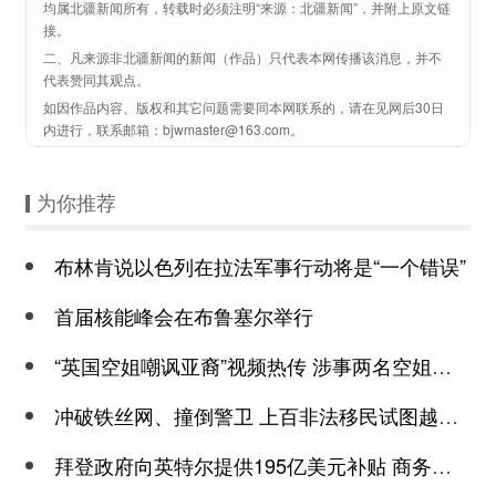
均属北疆新闻所有，转载时必须注明“来源：北疆新闻”，并附上原文链
接。
二、凡来源非北疆新闻的新闻（作品）只代表本网传播该消息，并不
代表赞同其观点。
如因作品内容、版权和其它问题需要同本网联系的，请在见网后30日
内进行，联系邮箱：bjwmaster@163.com。
为你推荐
布林肯说以色列在拉法军事行动将是“一个错误”
首届核能峰会在布鲁塞尔举行
“英国空姐嘲讽亚裔”视频热传 涉事两名空姐已被英国航空解雇
冲破铁丝网、撞倒警卫 上百非法移民试图越过边境闯入美国
拜登政府向英特尔提供195亿美元补贴 商务部：逼迫企业弃中就美