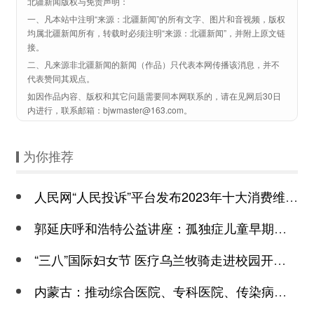
北疆新闻版权与免责声明：
一、凡本站中注明“来源：北疆新闻”的所有文字、图片和音视频，版权
均属北疆新闻所有，转载时必须注明“来源：北疆新闻”，并附上原文链
接。
二、凡来源非北疆新闻的新闻（作品）只代表本网传播该消息，并不
代表赞同其观点。
如因作品内容、版权和其它问题需要同本网联系的，请在见网后30日
内进行，联系邮箱：bjwmaster@163.com。
为你推荐
人民网“人民投诉”平台发布2023年十大消费维权热点
郭延庆呼和浩特公益讲座：孤独症儿童早期干预越早越好
“三八”国际妇女节 医疗乌兰牧骑走进校园开展义诊
内蒙古：推动综合医院、专科医院、传染病医院和妇幼保健机构中(蒙)西医结合