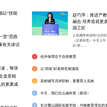
场以“技能
赵巧萍：推进产教
融合 培养造就更
国工匠
人民网呼和浩特12月8
一堂“思政
（记者孙竞）今天上午
课有关讲话
以“新......
化环保理念于自然教育
1
课桌，每张
让“四有”好老师竞相涌现
2
走道里精
高校辅导员评职称，更重育人实效
3
人的累累成
今天，我们怎么做科普（新语）
4
长沙麓山国际实验学校：均衡教育理念的
5