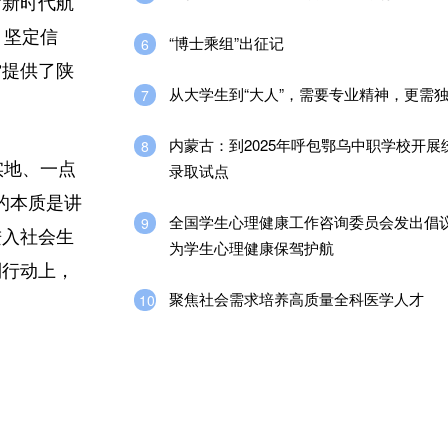
”新时代航
：坚定信
“博士乘组”出征记
6
”提供了陕
从大学生到“大人”，需要专业精神，更需
7
内蒙古：到2025年呼包鄂乌中职学校开展
8
实地、一点
录取试点
的本质是讲
全国学生心理健康工作咨询委员会发出倡
9
进入社会生
为学生心理健康保驾护航
到行动上，
聚焦社会需求培养高质量全科医学人才
10
。