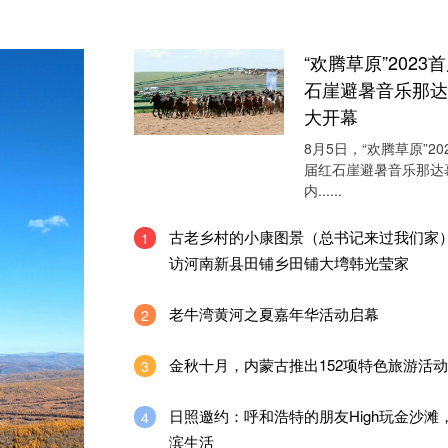
“欢腾草原”2023
石崖避暑音乐那达
大开幕
8月5日，“欢腾草原”20
届红石崖避暑音乐那达
内......
古老乡村的小康图景（总书记来过我们家）
1
访河南新县田铺乡田铺大塆韩光莹家
老牛湾黄河之夏嘉年华活动启幕
2
金秋十月，内蒙古推出152项特色旅游活动
3
日照邀约：呼和浩特的朋友High玩金沙滩
4
滨生活