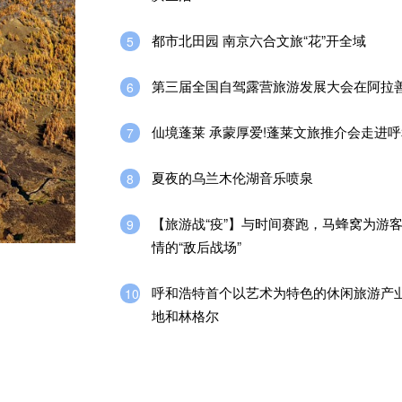
都市北田园 南京六合文旅“花”开全域
5
第三届全国自驾露营旅游发展大会在阿拉
6
仙境蓬莱 承蒙厚爱!蓬莱文旅推介会走进
7
夏夜的乌兰木伦湖音乐喷泉
8
【旅游战“疫”】与时间赛跑，马蜂窝为游
9
情的“敌后战场”
呼和浩特首个以艺术为特色的休闲旅游产
10
地和林格尔