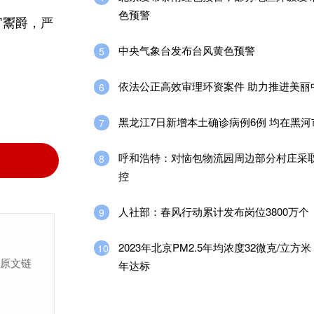
色预警
官鬻爵，严
中央气象台发布台风黄色预警
5
依法公正高效审理环资案件 助力推进美丽
6
黑龙江7日新增本土确诊病例6例 均在黑
7
呼和浩特：对恼包物流园周边部分村庄采
8
控
人社部：春风行动累计发布岗位3800万个
9
2023年北京PM2.5年均浓度32微克/立方米
10
上原文链
年达标