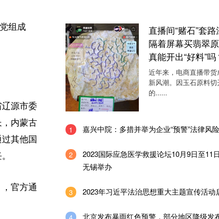
原党组成
直播间“赌石”套路
隔着屏幕买翡翠原
真能开出“好料”吗
近年来，电商直播带货
新风潮。因玉石原料切
的......
省辽源市委
长，内蒙古
嘉兴中院：多措并举为企业“预警”法律风
1
通过其他国
2023国际应急医学救援论坛10月9日至11
2
任。
无锡举办
月，官方通
2023年习近平法治思想重大主题宣传活动
3
北京发布暴雨红色预警，部分地区降级发
4