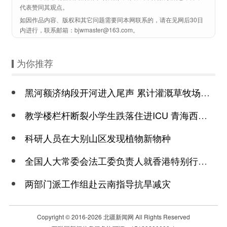
代表赞同其观点。
如因作品内容、版权和其它问题需要同本网联系的，请在见网后30日
内进行，联系邮箱：bjwmaster@163.com。
为你推荐
黑河额济纳段开河进入尾声 累计灌溉草牧场近6万亩
教学楼栏杆断裂小学生跌落住进ICU 青海西宁城西区通报
科研人员在大别山区发现植物新物种
全国人大常委会法工委负责人就香港特别行政区制定《维护国家安全条例》发表
两部门派工作组赴云南指导抗旱减灾
Copyright © 2016-
2026 北疆新闻网 All Rights Reserved