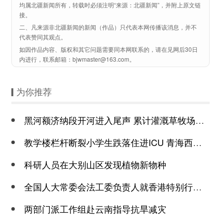
均属北疆新闻所有，转载时必须注明“来源：北疆新闻”，并附上原文链
接。
二、凡来源非北疆新闻的新闻（作品）只代表本网传播该消息，并不
代表赞同其观点。
如因作品内容、版权和其它问题需要同本网联系的，请在见网后30日
内进行，联系邮箱：bjwmaster@163.com。
为你推荐
黑河额济纳段开河进入尾声 累计灌溉草牧场近6万亩
教学楼栏杆断裂小学生跌落住进ICU 青海西宁城西区通报
科研人员在大别山区发现植物新物种
全国人大常委会法工委负责人就香港特别行政区制定《维护国家安全条例》发表
两部门派工作组赴云南指导抗旱减灾