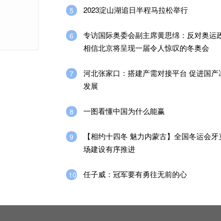
2023淀山湖追日半程马拉松举行
5
专访国际奥委会副主席黄思绵：反对奥运
6
相信北京将呈现一届令人惊叹的冬奥会
河北张家口：搭建产需对接平台 促进国产
7
发展
一图看懂中国为什么能赢
8
【相约十四冬 魅力内蒙古】全国冬运会牙
9
场建设有序推进
任子威：冠军要有勇往无前的心
10