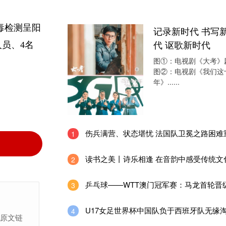
毒检测呈阳
记录新时代 书写
代 讴歌新时代
人员、4名
图①：电视剧《大考》
图②：电视剧《我们这
年》......
伤兵满营、状态堪忧 法国队卫冕之路困难
1
读书之美丨诗乐相逢 在音韵中感受传统文
2
乒乓球——WTT澳门冠军赛：马龙首轮晋
3
U17女足世界杯中国队负于西班牙队无缘
4
上原文链