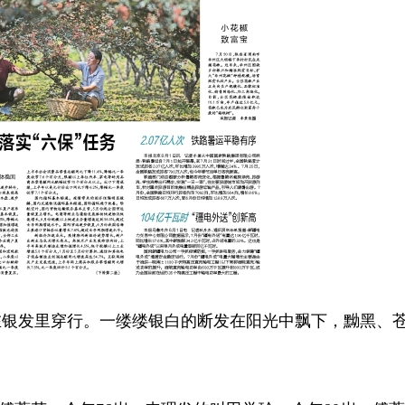
银发里穿行。一缕缕银白的断发在阳光中飘下，黝黑、