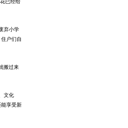
蓉花已经给
废弃小学
，住户们自
就搬过来
、文化
还能享受新