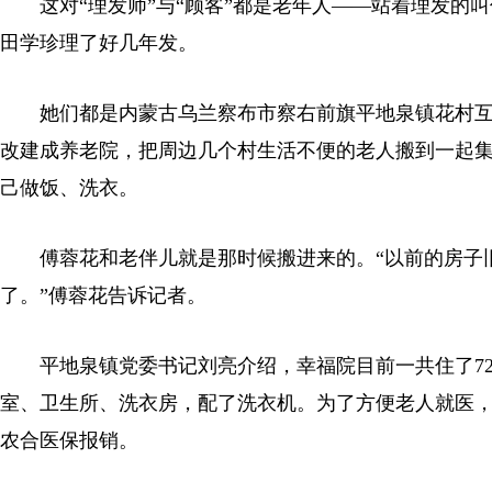
这对“理发师”与“顾客”都是老年人——站着理发的叫
田学珍理了好几年发。
她们都是内蒙古乌兰察布市察右前旗平地泉镇花村互助幸
改建成养老院，把周边几个村生活不便的老人搬到一起
己做饭、洗衣。
傅蓉花和老伴儿就是那时候搬进来的。“以前的房子旧
了。”傅蓉花告诉记者。
平地泉镇党委书记刘亮介绍，幸福院目前一共住了72户、
室、卫生所、洗衣房，配了洗衣机。为了方便老人就医
农合医保报销。