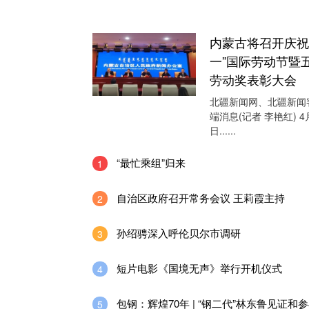
内蒙古将召开庆祝
一”国际劳动节暨
劳动奖表彰大会
北疆新闻网、北疆新闻
端消息(记者 李艳红) 4
日......
“最忙乘组”归来
1
自治区政府召开常务会议 王莉霞主持
2
孙绍骋深入呼伦贝尔市调研
3
短片电影《国境无声》举行开机仪式
4
包钢：辉煌70年 | “钢二代”林东鲁见证和
5