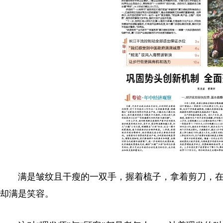
满是皱纹且干瘦的一双手，握着梳子，拿着剪刀，在
却满是笑容。