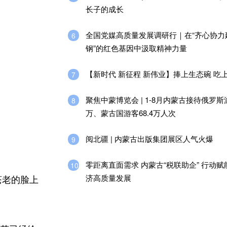
长子的成长
全国党媒高质量发展调研行｜在“齐心协力
6
钢”的红色基因中汲取精神力量
【新时代 新征程 新伟业】捧上生态碗 吃
7
聚焦中蒙博览会 | 1-8月内蒙古接待俄罗斯
8
万、蒙古国游客68.4万人次
阅北疆 | 内蒙古出版集团展区人气火爆
9
零距离直面需求 内蒙古“税联助企” 行动
10
济高质量发展
苍老的脸上