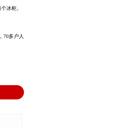
两个冰柜。
70多户人