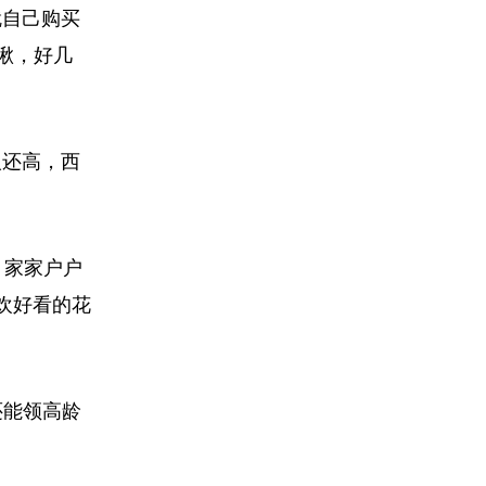
就自己购买
瞅，好几
人还高，西
。家家户户
欢好看的花
还能领高龄