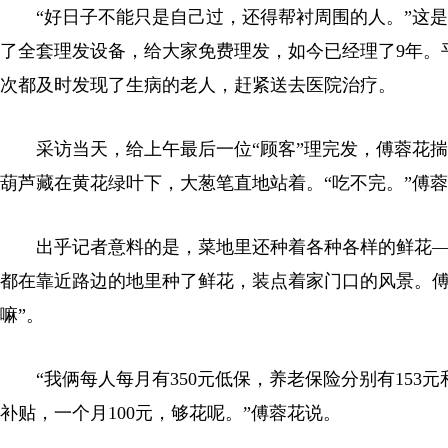
“好日子不能只是自己过，还得帮衬周围的人。”这是
了全套理发设备，给大家免费理发，如今已经理了9年。
次都及时发现了生病的老人，赶紧送去医院治疗。
采访当天，给上午最后一位“顾客”理完发，傅蓉花揣
葫芦藏在黄花绿叶下，大葱笔直地站着。“吃不完。”傅
出乎记者意料的是，菜地里还种着各种各样的鲜花—
都在靠近路边的地里种了鲜花，装点着家门口的风景。傅
嘛”。
“我俩每人每月有350元低保，养老保险分别有153元和
补贴，一个月100元，够花呢。”傅蓉花说。