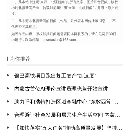
一、凡本站中注明“来源：北疆新闻”的所有文字、图片和音视频，版权
均属北疆新闻所有，转载时必须注明“来源：北疆新闻”，并附上原文链
接。
二、凡来源非北疆新闻的新闻（作品）只代表本网传播该消息，并不
代表赞同其观点。
如因作品内容、版权和其它问题需要同本网联系的，请在见网后30日
内进行，联系邮箱：bjwmaster@163.com。
为你推荐
银巴高铁项目跑出复工复产“加速度”
内蒙古首位AI理论宣讲员理晓萱开始宣讲
助力呼和浩特打造区域金融中心 “东数西算”重点建设工程落地和林格尔
合理避让社会发展和居民生产生活空间 内蒙古印发自然保护地体系发展规划
【加快落实“五大任务”推动高质量发展】坚持品牌化规模化产业化数字化 鄂