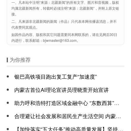
一、凡本站中注明“来源：北疆新闻”的所有文字、图片和音视频，版权
均属北疆新闻所有，转载时必须注明“来源：北疆新闻”，并附上原文链
接。
二、凡来源非北疆新闻的新闻（作品）只代表本网传播该消息，并不
代表赞同其观点。
如因作品内容、版权和其它问题需要同本网联系的，请在见网后30日
内进行，联系邮箱：bjwmaster@163.com。
为你推荐
银巴高铁项目跑出复工复产“加速度”
内蒙古首位AI理论宣讲员理晓萱开始宣讲
助力呼和浩特打造区域金融中心 “东数西算”重点建设工程落地和林格尔
合理避让社会发展和居民生产生活空间 内蒙古印发自然保护地体系发展规划
【加快落实“五大任务”推动高质量发展】坚持品牌化规模化产业化数字化 鄂