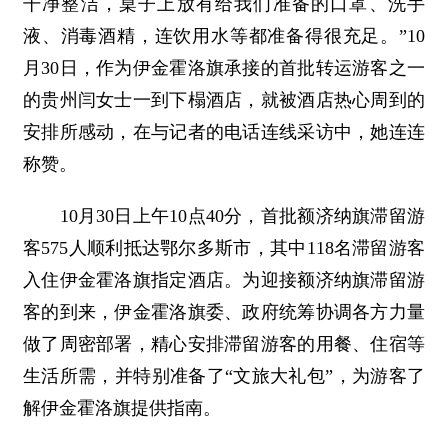
干净整洁，桌子上放有给我们准备的口罩、洗手
液、消毒酒精，连饮用水等都准备得很充足。”10
月30日，作为伊金霍洛旗承接的首批转运游客之一
的贵州闫女士一到下榻酒店，就被酒店热心周到的
安排所感动，在与记者的电话连线采访中，她连连
称赞。
10月30日上午10点40分，首批额济纳旗滞留游
客575人顺利抵达鄂尔多斯市，其中118名滞留游客
入住伊金霍洛旗指定酒店。为迎接额济纳旗滞留游
客的到来，伊金霍洛旗委、政府统筹协调各方力量
做了周密部署，精心安排滞留游客的用餐、住宿等
生活所需，并特别准备了“文旅大礼包”，为游客了
解伊金霍洛旗提供指南。