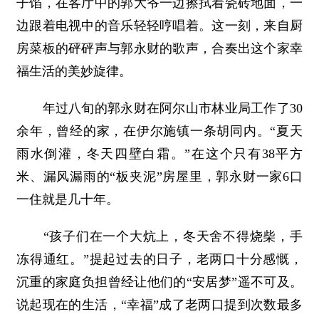
子馅，在客厅中的郭大爷一边擦拭着瓷砖地面，一
边跟着电视中的音乐轻轻哼唱着。这一刻，来自厨
房菜板的砰砰声与郭永财的歌声，合奏出这个家幸
福生活的美妙旋律。
年过八旬的郭永财在阿尔山市林业局工作了30
余年，曾经的家，在伊尔施镇一条胡同内。“夏天
雨水倒灌，冬天四壁白霜。”在这个只有38平方
米、漏风漏雨的“板夹泥”房屋里，郭永财一家6口
一住就是几十年。
“孩子们在一个大炕上，冬天舍不得烧柴，手
冻得通红。”提起过去的日子，老两口十分感慨，
沉重的家庭负担曾经让他们的“安居梦”遥不可及。
说起现在的生活，“幸福”成了老两口提到次数最多