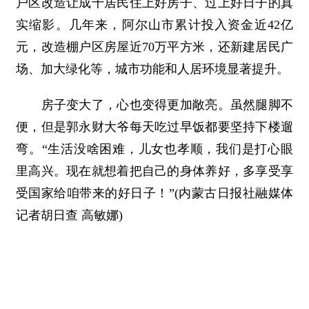
户区改造让成千居民住上好房子、过上好日子的真
实缩影。几年来，阿尔山市累计投入资金近42亿
元，改造棚户区房屋近70万平方米，还新建居民广
场、加大绿化等，城市功能和人居环境显著提升。
房子变大了，心也变得更加敞亮。虽然腿脚不
便，但是郭永财大爷每天吃过早饭都要坚持下楼遛
弯。“生活没啥困难，儿女也孝顺，我们是打心眼
里高兴。现在就想着把自己的身体养好，多享受享
受国家给咱带来的好日子！”(内蒙古日报社融媒体
记者胡日查 高敏娜)