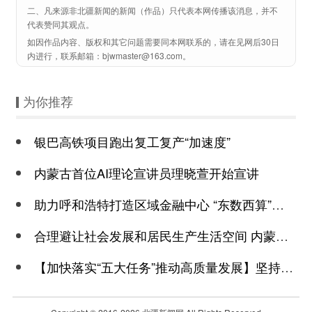
二、凡来源非北疆新闻的新闻（作品）只代表本网传播该消息，并不
代表赞同其观点。
如因作品内容、版权和其它问题需要同本网联系的，请在见网后30日
内进行，联系邮箱：bjwmaster@163.com。
为你推荐
银巴高铁项目跑出复工复产“加速度”
内蒙古首位AI理论宣讲员理晓萱开始宣讲
助力呼和浩特打造区域金融中心 “东数西算”重点建设工程落地和林格尔
合理避让社会发展和居民生产生活空间 内蒙古印发自然保护地体系发展规划
【加快落实“五大任务”推动高质量发展】坚持品牌化规模化产业化数字化 鄂