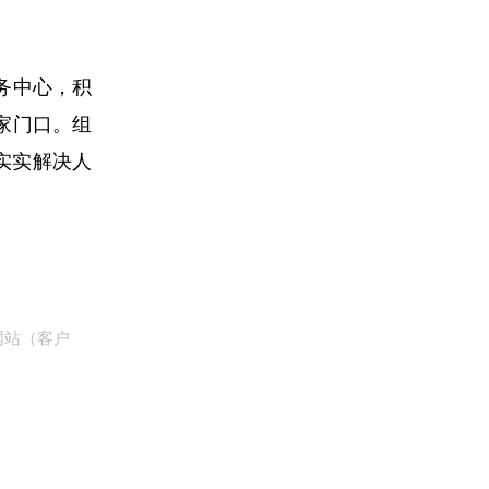
务中心，积
家门口。组
实实解决人
网站（客户