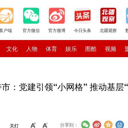
客户端
官方微信
官方微博
今日头条
北疆观察
文化
人物
体育
娱乐
图酷
视频
特市：党建引领“小网格” 推动基层
分享到：
关灯