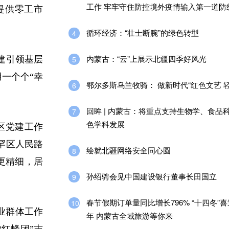
工作 牢牢守住防控境外疫情输入第一道防
提供零工市
循环经济：“壮士断腕”的绿色转型
4
内蒙古：“云”上展示北疆四季好风光
建引领基层
5
一个个“幸
鄂尔多斯乌兰牧骑： 做新时代“红色文艺 轻
6
回眸 | 内蒙古：将重点支持生物学、食品
7
色学科发展
区党建工作
罕区人民路
绘就北疆网络安全同心圆
8
更精细，居
​孙绍骋会见中国建设银行董事长田国立
9
春节假期订单量同比增长796% “十四冬”
10
业群体工作
年 内蒙古全域旅游等你来