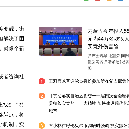
美变靓，街
内蒙古今年投入55
元为44万名残疾
但解决了困
买意外伤害险
，就像个新
发布会现场 北疆新闻
疆新闻客户端消息(记者
艳......
或者咨询社
王莉霞以普通党员身份参加所在党支部集
1
【贯彻落实自治区党委十一届四次全会精
2
贯彻落实党的二十大精神 加快建设现代化
上找到了答
城市
落脚点，将
”机制，实
布小林在呼伦贝尔市调研时强调 抓实抓细
3