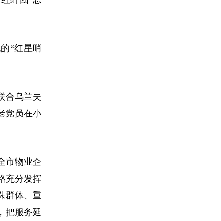
红蜂团”志
的“红星哨
联合乌兰夫
老党员在小
全市物业企
格充分发挥
殊群体、重
，把服务延