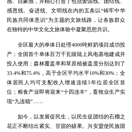
感、自豪感，并精心打造了包括爱国线、团结线、
感恩线、奋进线、文明线在内的五条以“铸牢中华
民族共同体意识”为主题的文旅线路，让各族群众
在独特的中华文化文旅体验中凝聚思想共识。
全区最大的单体日处理4000吨鲜奶项目成功投
产；全国首个单体百万千瓦级陆上风电基地建成并
投入使用；森林覆盖率和草原植被盖度分别达到了
33.4%和75.4%，高于全区平均水平10%和30%；全
体居民人均可支配收入增速连续5年位居全区首
位；粮食产业即将迎来“十四连丰”，畜牧业生产实
现“九连稳”……
如今，以发展促民生，以民生促团结的石榴之
花正不断结出紧实、甘甜的硕果。兴安盟使民族团