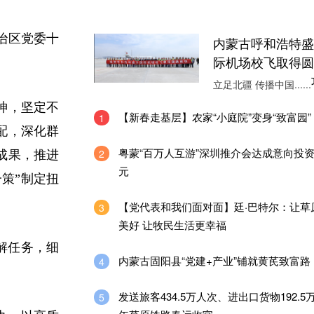
治区党委十
内蒙古呼和浩特盛
际机场校飞取得圆
立足北疆 传播中国......
神，坚定不
【新春走基层】农家“小庭院”变身“致富园”
1
配，深化群
粤蒙“百万人互游”深圳推介会达成意向投资2
2
成果，推进
元
策”制定扭
【党代表和我们面对面】廷·巴特尔：让草
3
美好 让牧民生活更幸福
解任务，细
内蒙古固阳县“党建+产业”铺就黄芪致富路
4
发送旅客434.5万人次、进出口货物192.5万吨
5