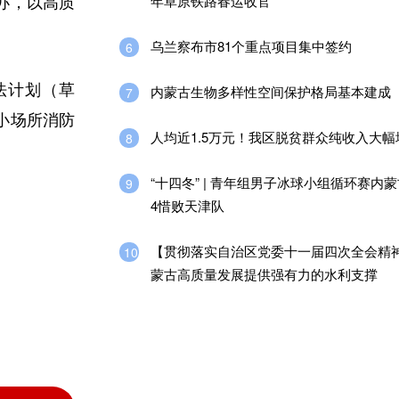
年草原铁路春运收官
办，以高质
乌兰察布市81个重点项目集中签约
6
法计划（草
内蒙古生物多样性空间保护格局基本建成
7
小场所消防
人均近1.5万元！我区脱贫群众纯收入大幅
8
“十四冬” | 青年组男子冰球小组循环赛内
9
4惜败天津队
【贯彻落实自治区党委十一届四次全会精
10
蒙古高质量发展提供强有力的水利支撑