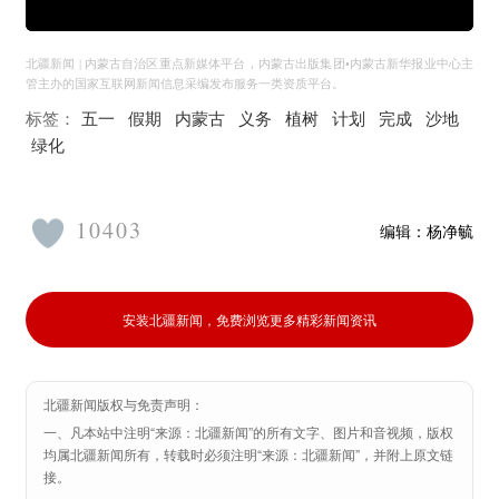
北疆新闻 | 内蒙古自治区重点新媒体平台，内蒙古出版集团•内蒙古新华报业中心主
管主办的国家互联网新闻信息采编发布服务一类资质平台。
标签：
五一
假期
内蒙古
义务
植树
计划
完成
沙地
绿化
10403
编辑：
杨净毓
安装北疆新闻，免费浏览更多精彩新闻资讯
北疆新闻版权与免责声明：
一、凡本站中注明“来源：北疆新闻”的所有文字、图片和音视频，版权
均属北疆新闻所有，转载时必须注明“来源：北疆新闻”，并附上原文链
接。