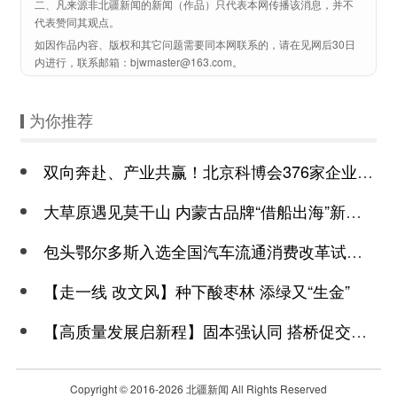
二、凡来源非北疆新闻的新闻（作品）只代表本网传播该消息，并不
代表赞同其观点。
如因作品内容、版权和其它问题需要同本网联系的，请在见网后30日
内进行，联系邮箱：bjwmaster@163.com。
为你推荐
双向奔赴、产业共赢！北京科博会376家企业与内蒙古科创同向同行
大草原遇见莫干山 内蒙古品牌“借船出海”新篇章
包头鄂尔多斯入选全国汽车流通消费改革试点城市 两地汽车保有量均超100万辆
【走一线 改文风】种下酸枣林 添绿又“生金”
【高质量发展启新程】固本强认同 搭桥促交融 建制求实效 内蒙古紧扣主线推进
Copyright © 2016-
2026 北疆新闻 All Rights Reserved