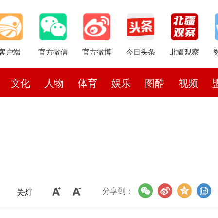
客户端
官方微信
官方微博
今日头条
北疆观察
文化
人物
体育
娱乐
图酷
视频
分享到：
关灯