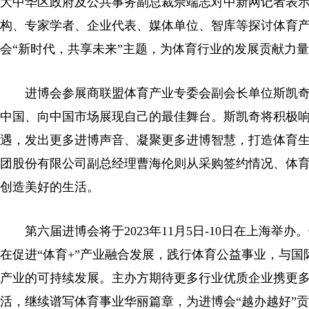
大中华区政府及公共事务副总裁佘端志对中新网记者表
构、专家学者、企业代表、媒体单位、智库等探讨体育
会“新时代，共享未来”主题，为体育行业的发展贡献力
进博会参展商联盟体育产业专委会副会长单位斯凯
中国、向中国市场展现自己的最佳舞台。斯凯奇将积极
遇，发出更多进博声音、凝聚更多进博智慧，打造体育
团股份有限公司副总经理曹海伦则从采购签约情况、体
创造美好的生活。
第六届进博会将于2023年11月5日-10日在上海
在促进“体育+”产业融合发展，践行体育公益事业，与
产业的可持续发展。主办方期待更多行业优质企业携更
活，继续谱写体育事业华丽篇章，为进博会“越办越好”贡献