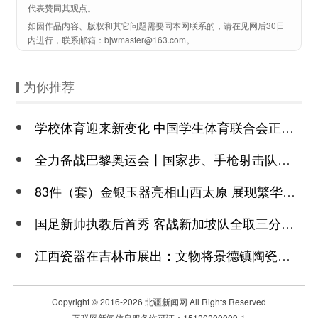
代表赞同其观点。
如因作品内容、版权和其它问题需要同本网联系的，请在见网后30日
内进行，联系邮箱：bjwmaster@163.com。
为你推荐
学校体育迎来新变化 中国学生体育联合会正式成立
全力备战巴黎奥运会丨国家步、手枪射击队参赛名单出炉 四位00后冲击赛会首金
83件（套）金银玉器亮相山西太原 展现繁华富庶江南
国足新帅执教后首秀 客战新加坡队全取三分是底线
江西瓷器在吉林市展出：文物将景德镇陶瓷历史前推200年
Copyright © 2016-
2026 北疆新闻网 All Rights Reserved
互联网新闻信息服务许可证：15120200009-1