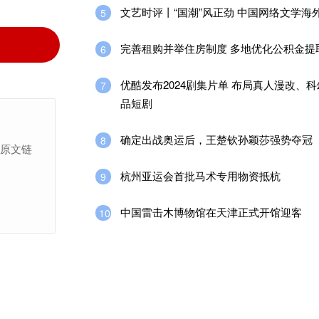
文艺时评丨“国潮”风正劲 中国网络文学海外
5
完善租购并举住房制度 多地优化公积金提
6
优酷发布2024剧集片单 布局真人漫改、
7
品短剧
确定出战奥运后，王楚钦孙颖莎强势夺冠
8
上原文链
杭州亚运会首批马术专用物资抵杭
9
中国雷击木博物馆在天津正式开馆迎客
10