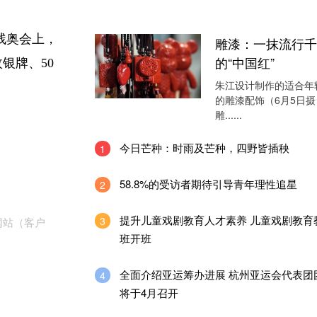
残奥会上，
雕漆：一抹流行千
的“中国红”
银牌、50
朱江设计制作的适合年
的雕漆配饰（6月5日摄
雕......
今日芒种：时雨及芒种，四野皆插秧
1
58.8%的受访者期待引导青年理性追星
2
提升儿童戏剧教育人才素养 儿童戏剧教育
3
网站（客户
班开班
全面介绍亚运筹办进展 杭州亚运会代表团
4
将于4月召开