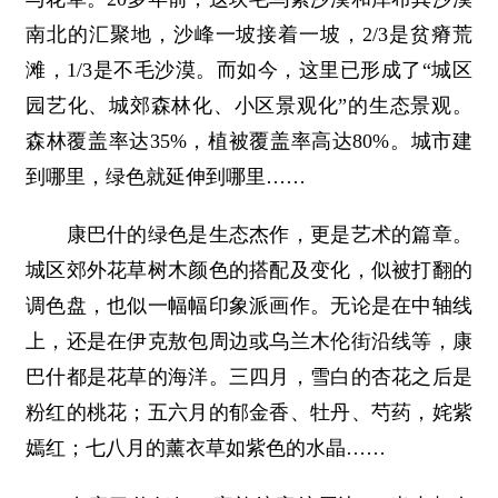
南北的汇聚地，沙峰一坡接着一坡，2/3是贫瘠荒
滩，1/3是不毛沙漠。而如今，这里已形成了“城区
园艺化、城郊森林化、小区景观化”的生态景观。
森林覆盖率达35%，植被覆盖率高达80%。城市建
到哪里，绿色就延伸到哪里……
康巴什的绿色是生态杰作，更是艺术的篇章。
城区郊外花草树木颜色的搭配及变化，似被打翻的
调色盘，也似一幅幅印象派画作。无论是在中轴线
上，还是在伊克敖包周边或乌兰木伦街沿线等，康
巴什都是花草的海洋。三四月，雪白的杏花之后是
粉红的桃花；五六月的郁金香、牡丹、芍药，姹紫
嫣红；七八月的薰衣草如紫色的水晶……