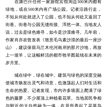
在康巴什任何一家旅馆宾馆周边300米内都有
绿地，或在500米内有广场公园。记者沿路行走，
不知从何处就进入了公园，也不知从何处又返回了
街巷。街巷与公园无缝衔接、浑然一体。当地友人
说，过去是绿色难寻，如今是沙漠难寻。几年前，
作家肖亦农曾发表《致意毛乌素沙漠的最后一座沙
山》，建议保留乌兰木伦河南岸的那片沙地，再放
上一坡羊，让这幅鲜活的都市牧羊图延续在未来的
岁月里。
城在绿中，绿在城中。建筑与绿色的深度交融
使城市焕发出灵气和诗意，也激荡起人们对生活和
生命的热爱。记者发现，市内许多墙面上爬满了绿
色的藤萝，不少屋顶上种植着花草。当地居民争相
与附近的大自然融为一体，在居所养起了花草鸟