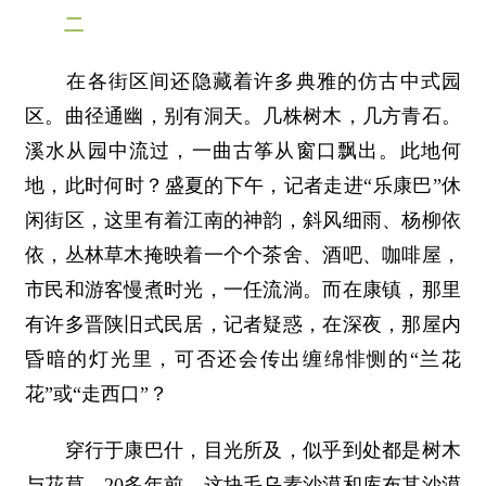
二
在各街区间还隐藏着许多典雅的仿古中式园
区。曲径通幽，别有洞天。几株树木，几方青石。
溪水从园中流过，一曲古筝从窗口飘出。此地何
地，此时何时？盛夏的下午，记者走进“乐康巴”休
闲街区，这里有着江南的神韵，斜风细雨、杨柳依
依，丛林草木掩映着一个个茶舍、酒吧、咖啡屋，
市民和游客慢煮时光，一任流淌。而在康镇，那里
有许多晋陕旧式民居，记者疑惑，在深夜，那屋内
昏暗的灯光里，可否还会传出缠绵悱恻的“兰花
花”或“走西口”？
穿行于康巴什，目光所及，似乎到处都是树木
与花草。20多年前，这块毛乌素沙漠和库布其沙漠