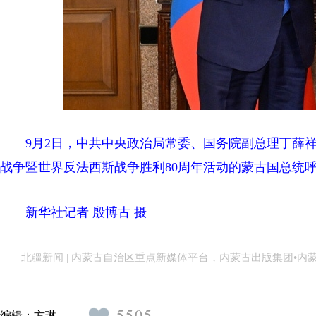
9月2日，中共中央政治局常委、国务院副总理丁薛祥
战争暨世界反法西斯战争胜利80周年活动的蒙古国总统
新华社记者 殷博古 摄
北疆新闻 | 内蒙古自治区重点新媒体平台，内蒙古出版集团•
5505
编辑：
方琳