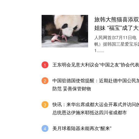
旅韩大熊猫喜添双
姐妹 “福宝”成了
人民网首尔7月11日电
帆）据韩国三星爱宝乐
1......
王东明会见意大利议会“中国之友”协会代
1
中国驻德国使馆提醒：近期赴德中国公民
2
防范 妥善保管财物
快讯：来华出席成都大运会开幕式并访问
3
总统恩达伊施米耶抵达四川省成都市
美月球着陆器未能再次“醒来”
4