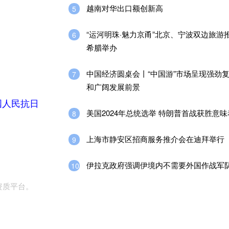
越南对华出口额创新高
5
“运河明珠·魅力京甬”北京、宁波双边旅游
6
希腊举办
中国经济圆桌会丨“中国游”市场呈现强劲
7
和广阔发展前景
国人民抗日
美国2024年总统选举 特朗普首战获胜意
8
上海市静安区招商服务推介会在迪拜举行
9
伊拉克政府强调伊境内不需要外国作战军
10
资质平台。