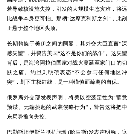
若导致核设施失控，引发的大规模生态灾难，将远
比战争本身更可怕。那柄“达摩克利斯之剑”，此刻
正悬于整个地区头顶。
长期斡旋于美伊之间的阿曼，其外交大臣直言“深
感失望”，并警告美国“这不是你们的战争”。这失望
背后，是海湾阿拉伯国家对战火蔓延至家门口的切
肤之痛。约旦则明确表态“不会参与任何地区冲
突”，划下主权红线，是一种谨慎而疏离的自保。
俄罗斯外交部发表声明，将美以空袭定性为“蓄意
预谋、无端挑起的武装侵略行为”，警告这将把中
东局势推向失控。
巴勒斯坦伊斯兰抵抗运动(哈马斯)发表声明称，这