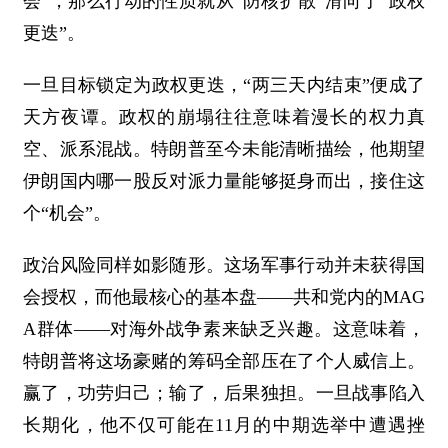
会”，那么行动的性质就从“防核扩散”滑向了“政权
更迭”。
一旦目标锁定为政权更迭，“两三天内结束”便成了
天方夜谭。政权的崩塌往往意味着漫长的权力真
空、派系混战。特朗普至今未能清晰描绘，他期望
伊朗国内哪一股反对派力量能够挺身而出，接住这
个“机会”。
政治风险同样如影随形。这场军事行动并未获得国
会授权，而他最核心的基本盘——共和党内的MAG
A群体——对海外战争素来缺乏兴趣。这意味着，
特朗普将这场豪赌的筹码全部压在了个人威信上。
赢了，功劳归己；输了，后果独担。一旦战事陷入
长期化，他不仅可能在11月的中期选举中遭遇挫