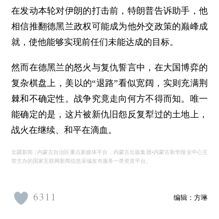
在发动本轮对伊朗的打击前，特朗普告诉助手，他
相信推翻德黑兰政权可能成为他外交政策的巅峰成
就，使他能够实现前任们未能达成的目标。
然而在德黑兰的怒火与复仇誓言中，在大国博弈的
复杂棋盘上，美以的“退路”看似宽阔，实则充满荆
棘和不确定性。战争究竟走向何方不得而知。唯一
能确定的是，这片被新仇旧怨反复犁过的土地上，
战火在继续、和平在滴血。
北疆新闻 | 内蒙古自治区重点新媒体平台，内蒙古出版集团•内蒙古新华报业中心主
管主办的国家互联网新闻信息采编发布服务一类资质平台。
6311
编辑：
方琳