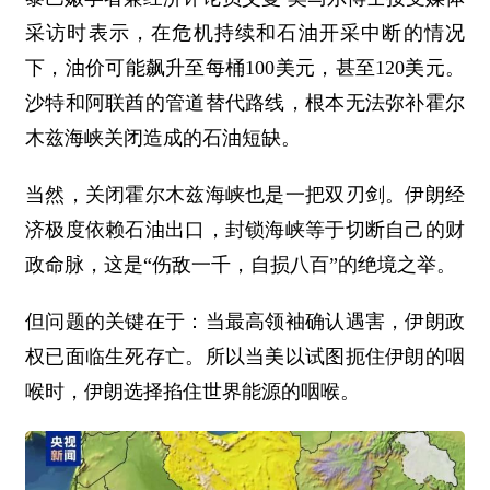
采访时表示，在危机持续和石油开采中断的情况
下，油价可能飙升至每桶100美元，甚至120美元。
沙特和阿联酋的管道替代路线，根本无法弥补霍尔
木兹海峡关闭造成的石油短缺。
当然，关闭霍尔木兹海峡也是一把双刃剑。伊朗经
济极度依赖石油出口，封锁海峡等于切断自己的财
政命脉，这是“伤敌一千，自损八百”的绝境之举。
但问题的关键在于：当最高领袖确认遇害，伊朗政
权已面临生死存亡。所以当美以试图扼住伊朗的咽
喉时，伊朗选择掐住世界能源的咽喉。