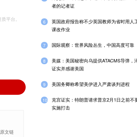
者的记者证
资质平台。
英国政府报告称不少英国教师为省时用人
6
课改作业
国际观察：世界风险丛生，中国高度可靠
7
美媒：美国秘密向乌提供ATACMS导弹，
8
证实并感谢美国
美国务卿称希望美伊进入严肃谈判进程
9
克宫证实：特朗普请求普京2月1日之前不
10
实施打击
上原文链