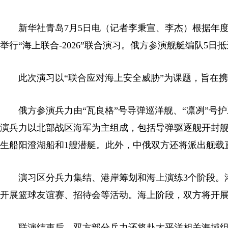
新华社青岛7月5日电（记者李秉宣、李杰）根据年
举行“海上联合-2026”联合演习。俄方参演舰艇编队5
此次演习以“联合应对海上安全威胁”为课题，旨在
俄方参演兵力由“瓦良格”号导弹巡洋舰、“凛冽”号护
演兵力以北部战区海军为主组成，包括导弹驱逐舰开封
生船阳澄湖船和1艘潜艇。此外，中俄双方还将派出舰载
演习区分兵力集结、港岸筹划和海上演练3个阶段。
开展篮球友谊赛、招待会等活动。海上阶段，双方将开
联演结束后，双方部分兵力还将赴太平洋相关海域