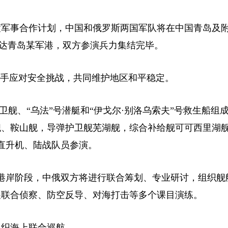
度军事合作计划，中国和俄罗斯两国军队将在中国青岛及
日抵达青岛某军港，双方参演兵力集结完毕。
携手应对安全挑战，共同维护地区和平稳定。
卫舰、“乌法”号潜艇和“伊戈尔·别洛乌索夫”号救生船组
舰、鞍山舰，导弹护卫舰芜湖舰，综合补给舰可可西里湖
直升机、陆战队员参演。
港岸阶段，中俄双方将进行联合筹划、专业研讨，组织舰
展联合侦察、防空反导、对海打击等多个课目演练。
组织海上联合巡航。