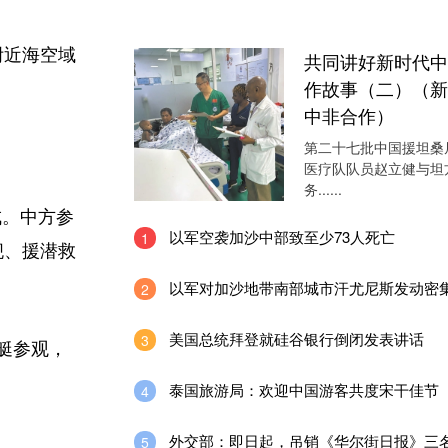
附近海空域
共同讲好新时代中
作故事（二）（新
中非合作）
第二十七批中国援坦桑
医疗队队员赵立健与坦
务......
成。中方参
以军空袭加沙中部致至少73人死亡
1
舰、援潜救
以军对加沙地带南部城市汗尤尼斯发动密
2
美国总统拜登就硅谷银行倒闭发表讲话
3
艇参观，
泰国旅游局：欢迎中国游客共度宋干佳节
4
外交部：即日起，吊销《华尔街日报》三
5