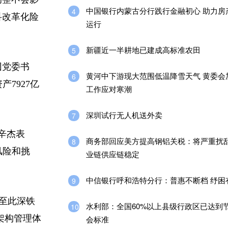
中国银行内蒙古分行践行金融初心 助力房
4
科改革化险
运行
新疆近一半耕地已建成高标准农田
5
团党委书
黄河中下游现大范围低温降雪天气 黄委会
6
7927亿
工作应对寒潮
深圳试行无人机送外卖
7
辛杰表
商务部回应美方提高钢铝关税：将严重扰
8
风险和挑
业链供应链稳定
中信银行呼和浩特分行：普惠不断档 纾困
9
;至此深铁
水利部：全国60%以上县级行政区已达到
10
架构管理体
会标准