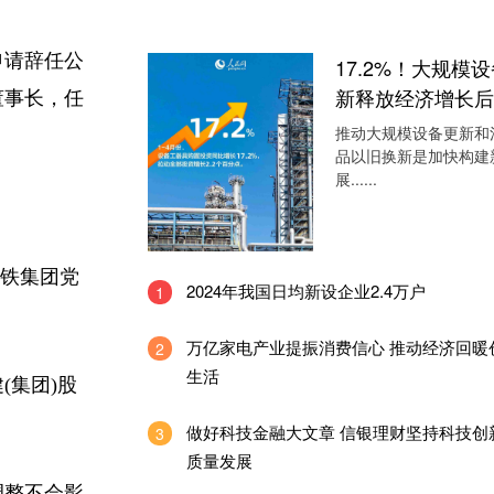
申请辞任公
17.2%！大规模
新释放经济增长后
董事长，任
推动大规模设备更新和
品以旧换新是加快构建
展......
深铁集团党
2024年我国日均新设企业2.4万户
1
万亿家电产业提振消费信心 推动经济回暖
2
生活
集团)股
做好科技金融大文章 信银理财坚持科技创
3
质量发展
调整不会影