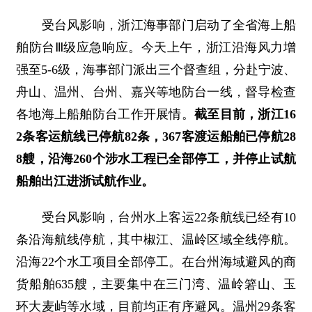
受台风影响，浙江海事部门启动了全省海上船
舶防台Ⅲ级应急响应。今天上午，浙江沿海风力增
强至5-6级，海事部门派出三个督查组，分赴宁波、
舟山、温州、台州、嘉兴等地防台一线，督导检查
各地海上船舶防台工作开展情。
截至目前，浙江16
2条客运航线已停航82条，367
客
渡运船舶已停航28
8艘，沿海260个涉水工程已全部停工，并停止试航
船舶出江
进浙
试航作业。
受台风影响，台州水上客运22条航线已经有10
条沿海航线停航，其中椒江、温岭区域全线停航。
沿海22个水工项目全部停工。在台州海域避风的商
货船舶635艘，主要集中在三门湾、温岭箬山、玉
环大麦屿等水域，目前均正有序避风。温州29条客