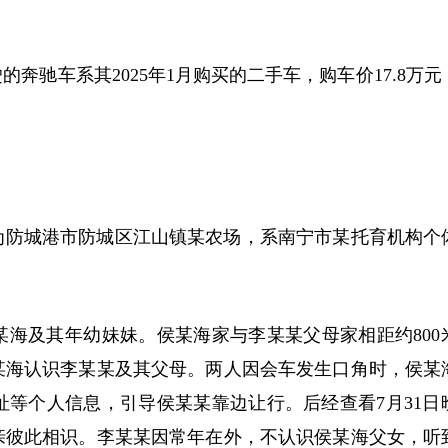
驰车系其2025年1月购买的二手车，购车价17.8万元
为防城港市防城区江山镇某农场，系南宁市某托育机构个
海及其年幼妹妹。侯某海家与李某某父母家相距约800
某海认识李某某及其父母。两人因会车发生口角时，侯某
等个人信息，引导侯某某靠边让行。后经查看7月31日
亲彼此相识。李某某因常年在外，不认识侯某海父女，听