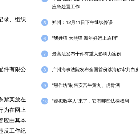
应急处置工作
记录、组织
郑州：12月11日下午继续停课
5
“我姓猫 大熊猫 新年好运上眉梢”
6
最高法发布十件有重大影响力案例
7
广州海事法院发布全国首份涉海砂审判白
配件有限公
8
“黑作坊”制售安宫牛黄丸、虎骨酒
9
系黎某放在
“虚拟数字人”来了，它有哪些法律权利
10
行为在网上
管应由其本
违反工作纪