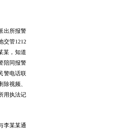
派出所报警
管1212
某某，知道
警陪同报警
民警电话联
删除视频、
所用执法记
与李某某通