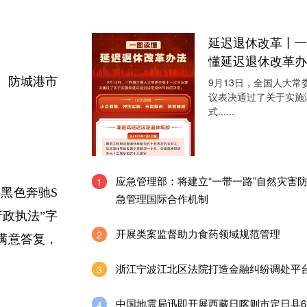
延迟退休改革丨一
懂延迟退休改革办
。防城港市
9月13日，全国人大常
议表决通过了关于实施
式......
应急管理部：将建立“一带一路”自然灾害
1
驶黑色奔驰S
急管理国际合作机制
政执法”字
开展类案监督助力食药领域规范管理
2
满意答复，
浙江宁波江北区法院打造金融纠纷调处平
3
中国地震局迅即开展西藏日喀则市定日县6
4