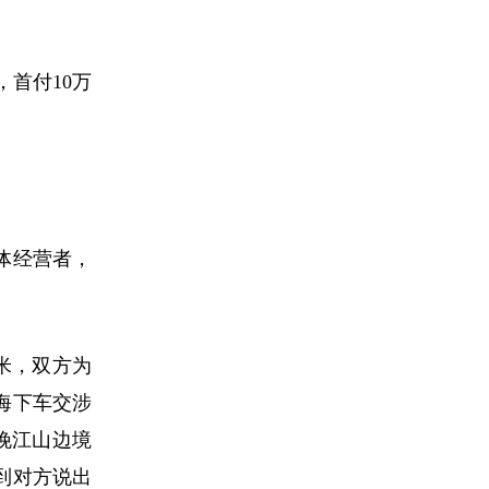
，首付10万
体经营者，
米，双方为
海下车交涉
晚江山边境
到对方说出