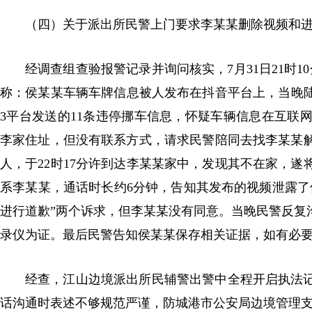
（四）关于派出所民警上门要求李某某删除视频和
经调查组查验报警记录并询问核实，7月31日21时
称：侯某某车辆车牌信息被人发布在抖音平台上，当晚陆
3平台发送的11条违停挪车信息，怀疑车辆信息在互联
李家住址，但没有联系方式，请求民警陪同去找李某某解
人，于22时17分许到达李某某家中，发现其不在家，
系李某某，通话时长约6分钟，告知其发布的视频泄露了
进行道歉”两个诉求，但李某某没有同意。当晚民警反复
录仪为证。最后民警告知侯某某保存相关证据，如有必
经查，江山边境派出所民辅警出警中全程开启执法
话沟通时表述不够规范严谨，防城港市公安局边境管理