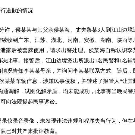
进行道歉的情况
10分许，侯某某与其父亲侯某海、丈夫黎某3人到江山边境
续收到广东、江苏、湖北、河南、安徽、湖南、陕西等地交
网泄露后被套牌使用，请求出警处理。侯某海自称认识李
决此事。接警后，江山边境派出所派出1名民警和1名辅
遂将情况告知李某某母亲，并询问李某某联系方式。随后，
侯某某车辆信息，涉嫌民事侵权，并转述了报警人“让其
沟通调解，试图化解矛盾，均未能成功，此事有当晚民警
要可向法院提起民事诉讼。
记录仪录音录像，未发现违法违规和程序失当行为，但在
支队已对其严肃批评教育。