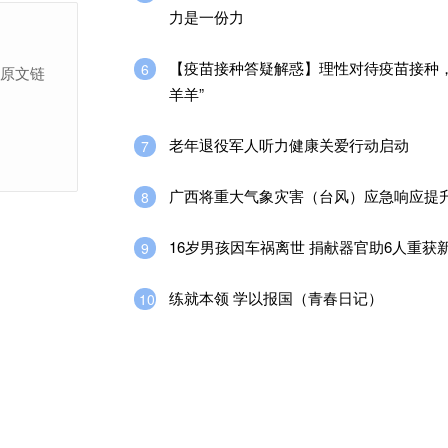
力是一份力
【疫苗接种答疑解惑】理性对待疫苗接种，
6
上原文链
羊羊”
老年退役军人听力健康关爱行动启动
7
广西将重大气象灾害（台风）应急响应提
8
16岁男孩因车祸离世 捐献器官助6人重获
9
练就本领 学以报国（青春日记）
10