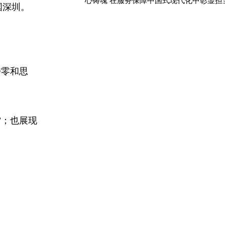
国深圳。
持零和思
”；也展现