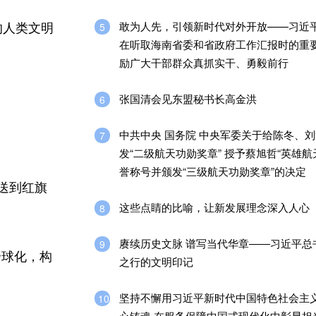
敢为人先，引领新时代对外开放——习近
5
的人类文明
在听取海南省委和省政府工作汇报时的重
励广大干部群众真抓实干、勇毅前行
张国清会见东盟秘书长高金洪
6
中共中央 国务院 中央军委关于给陈冬、
7
发“二级航天功勋奖章” 授予蔡旭哲“英雄航
誉称号并颁发“三级航天功勋奖章”的决定
送到红旗
这些点睛的比喻，让新发展理念深入人心
8
赓续历史文脉 谱写当代华章――习近平总
9
全球化，构
之行的文明印记
坚持不懈用习近平新时代中国特色社会主
10
心铸魂 在服务保障中国式现代化中彰显担