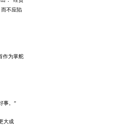
出：“经贸
，而不应陷
首作为掌舵
好事。”
更大成