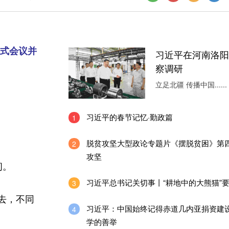
式会议并
习近平在河南洛阳
察调研
立足北疆 传播中国......
习近平的春节记忆·勤政篇
1
脱贫攻坚大型政论专题片《摆脱贫困》第四
2
攻坚
问。
习近平总书记关切事丨“耕地中的大熊猫”
3
去，不同
习近平：中国始终记得赤道几内亚捐资建
4
学的善举