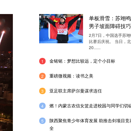
单板滑雪：苏翊鸣
男子坡面障碍技巧
2月7日，中国选手苏翊
比赛后庆祝。 当日，
20......
金铭铭：梦想比较远，定个小目标
1
重磅微视频：读书之美
2
亚足联主席萨尔曼谋求连任
3
燃！内蒙古农信女篮走进校园与同学们切
4
陕西聚焦青少年体育发展 助推击剑项目竞
5
全