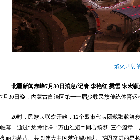
焰火四射
北疆新闻赤峰7月30日消息(记者 李艳红 樊雪 宋宏颖
7月30日晚，内蒙古自治区第十一届少数民族传统体育
20时，民族大联欢开始，12个盟市代表团载歌载舞
帷幕，通过“龙腾北疆”“万山红遍”“同心筑梦”三个篇
亮丽内蒙古、共圆伟大中国梦守望相助、感恩奋进的昂