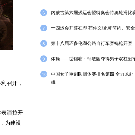
内蒙古第六届残运会暨特奥会特奥轮滑比
6
十四运会开幕在即 苟仲文强调“简约、安全
7
第十八届环多伦湖公路自行车赛鸣枪开赛
8
体操——世锦赛：邹敬园夺得男子双杠冠
9
中国女子重剑队团体赛排名第四 全力以赴
10
雄
胜利召开，
体表演拉开
亲，为建设