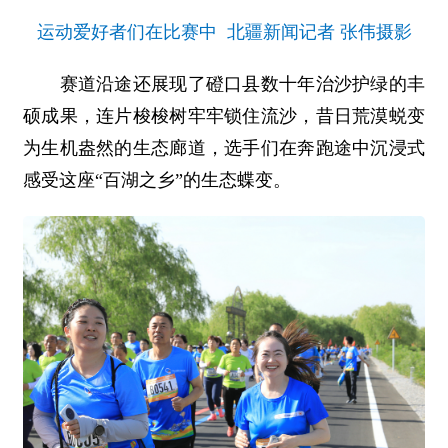
运动爱好者们在比赛中 北疆新闻记者 张伟摄影
赛道沿途还展现了磴口县数十年治沙护绿的丰
硕成果，连片梭梭树牢牢锁住流沙，昔日荒漠蜕变
为生机盎然的生态廊道，选手们在奔跑途中沉浸式
感受这座“百湖之乡”的生态蝶变。