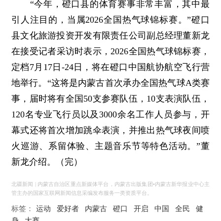
“今年，磴口县的体育赛事非常丰富，其中最
引人注目的，当属2026全国热气球锦标赛。”磴口
县文化旅游投资开发有限责任公司副总经理董新龙
在接受记者采访时表示，2026全国热气球锦标赛，
定档7月17日-24日，将在磴口中国航协航空飞行营
地举行。“这将是内蒙古首次承办全国热气球A类赛
事，届时将有全国50支参赛队伍，10支表演队伍，
120名专业飞行员以及3000余名工作人员参与，开
幕式还将首次增加跳伞表演，并推出热气球夜间喷
火巡游、系留体验、主题音乐节等特色活动。”董
新龙介绍。（完）
北疆新闻 | 内蒙古自治区重点新媒体平台，内蒙古出版集团•内蒙古新华报业中心主
管主办的国家互联网新闻信息采编发布服务一类资质平台。
标签：
运动
爱好者
内蒙古
磴口
开启
中国
全民
健
身
大赛