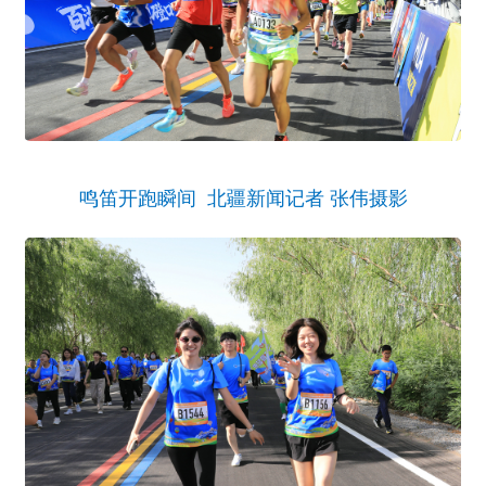
鸣笛开跑瞬间 北疆新闻记者 张伟摄影