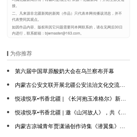
接。
二、凡来源非北疆新闻的新闻（作品）只代表本网传播该消息，并不
代表赞同其观点。
如因作品内容、版权和其它问题需要同本网联系的，请在见网后30日
内进行，联系邮箱：bjwmaster@163.com。
为你推荐
第六届中国草原酸奶大会在乌兰察布开幕
内蒙古公安文联开展北疆公安法治文化交流活动
悦读悦享•书香北疆 | 《长河抱玉准格尔》新书发布会亮相第32届全国图书交易
悦读悦享•书香北疆 | 邀《山河故人》，共《执笔》，写《诗韵如歌》——文学
内蒙古凉城青年贾潇涵创作诗集《潜翼集》赞美家乡