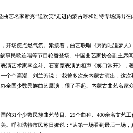
曲艺名家新秀“送欢笑”走进内蒙古呼和浩特专场演出在
。
，开场便点燃气氛。紧接着，曲艺联唱《奔跑吧追梦人
沁叙事民歌连唱等节目轮番登场。中国曲艺家协会副主席
声表演艺术家李金斗、石富宽表演的相声《笑口常开》，
一个个高潮。刘兰芳说：“我曾多次来内蒙古演出，这次
承办全国少数民族曲艺展演，很了不起。内蒙古曲艺名家
31个少数民族曲艺节目、25个曲种、400余名文艺工
美。呼和浩特市民苏日娜说：“从第一场看到最后一场，