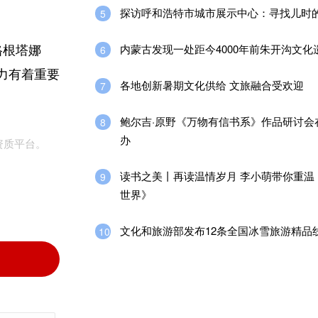
探访呼和浩特市城市展示中心：寻找儿时
5
内蒙古发现一处距今4000年前朱开沟文化
6
格根塔娜
力有着重要
各地创新暑期文化供给 文旅融合受欢迎
7
鲍尔吉·原野《万物有信书系》作品研讨会
8
办
资质平台。
读书之美丨再读温情岁月 李小萌带你重温
9
世界》
文化和旅游部发布12条全国冰雪旅游精品
10