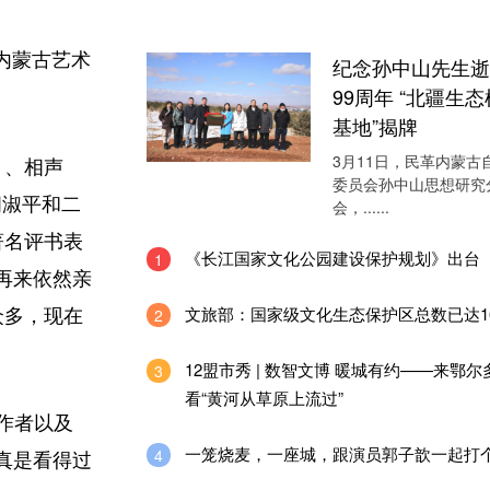
内蒙古艺术
纪念孙中山先生逝
99周年 “北疆生
基地”揭牌
3月11日，民革内蒙古
》、相声
委员会孙中山思想研究
闫淑平和二
会，......
著名评书表
《长江国家文化公园建设保护规划》出台
1
再来依然亲
文旅部：国家级文化生态保护区总数已达1
2
众多，现在
12盟市秀 | 数智文博 暖城有约——来鄂尔
3
看“黄河从草原上流过”
作者以及
一笼烧麦，一座城，跟演员郭子歆一起打
4
真是看得过