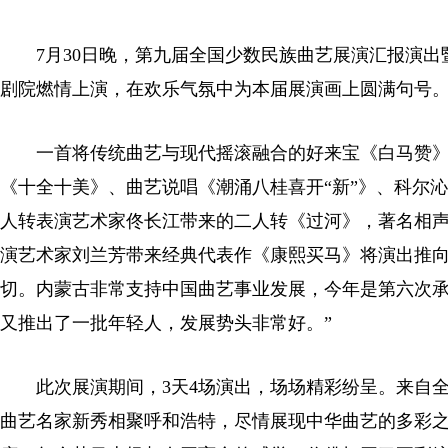
7月30日晚，第九届全国少数民族曲艺展演汇报演出暨
剧院燃情上演，在欢乐气氛中为本届展演画上圆满句号
一首将传统曲艺与现代摇滚融合的好来宝《白马赞》
《十全十美》、曲艺说唱《潮涌八桂喜开“新”》、科尔
人转表演艺术家佟长江带来的二人转《过河》，著名相
演艺术家刘兰芳带来经典代表作《康熙买马》将演出推向
切。内蒙古非常支持中国曲艺事业发展，今年是第六次
又推出了一批年轻人，发展势头非常好。”
此次展演期间，3天4场演出，场场精彩纷呈。来自全国的
曲艺名家新秀相聚呼和浩特，尽情展现中华曲艺的多彩之