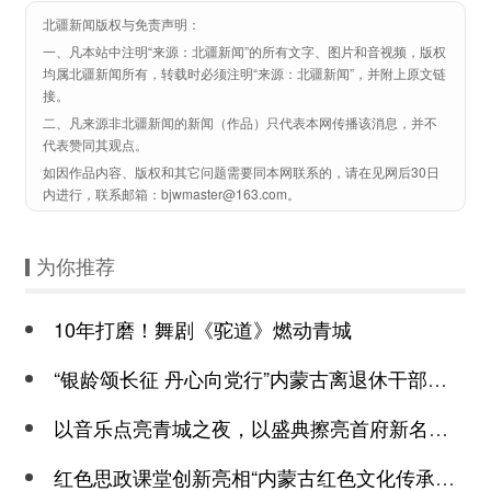
北疆新闻版权与免责声明：
一、凡本站中注明“来源：北疆新闻”的所有文字、图片和音视频，版权
均属北疆新闻所有，转载时必须注明“来源：北疆新闻”，并附上原文链
接。
二、凡来源非北疆新闻的新闻（作品）只代表本网传播该消息，并不
代表赞同其观点。
如因作品内容、版权和其它问题需要同本网联系的，请在见网后30日
内进行，联系邮箱：bjwmaster@163.com。
为你推荐
10年打磨！舞剧《驼道》燃动青城
“银龄颂长征 丹心向党行”内蒙古离退休干部文艺演出重温峥嵘岁月
以音乐点亮青城之夜，以盛典擦亮首府新名片——华耀全球音乐盛典“歌游内蒙
红色思政课堂创新亮相“内蒙古红色文化传承中的兴安实践”主题展发布