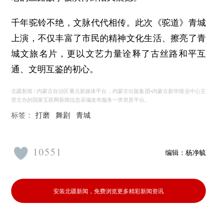
千年驼铃不绝，文脉代代相传。此次《驼道》青城
上演，不仅丰富了市民的精神文化生活、擦亮了青
城文旅名片，更以文艺力量诠释了古丝路和平互
通、文明互鉴的初心。
北疆新闻 | 内蒙古自治区重点新媒体平台，内蒙古出版集团•内蒙古新华报业中心主
管主办的国家互联网新闻信息采编发布服务一类资质平台。
标签：
打磨
舞剧
青城
10551
编辑：
杨净毓
安装北疆新闻，免费浏览更多精彩新闻资讯