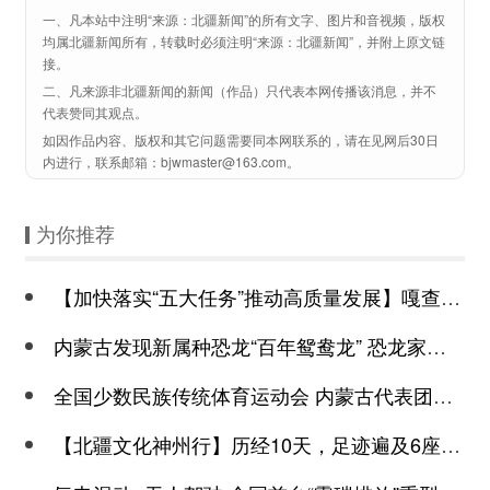
一、凡本站中注明“来源：北疆新闻”的所有文字、图片和音视频，版权
均属北疆新闻所有，转载时必须注明“来源：北疆新闻”，并附上原文链
接。
二、凡来源非北疆新闻的新闻（作品）只代表本网传播该消息，并不
代表赞同其观点。
如因作品内容、版权和其它问题需要同本网联系的，请在见网后30日
内进行，联系邮箱：bjwmaster@163.com。
为你推荐
【加快落实“五大任务”推动高质量发展】嘎查里有个“中央厨房”
内蒙古发现新属种恐龙“百年鸳鸯龙” 恐龙家族再添新丁
全国少数民族传统体育运动会 内蒙古代表团在射弩、民族式摔跤比赛中斩获多
【北疆文化神州行】历经10天，足迹遍及6座城市 民族管弦乐《蒙古马》所到之