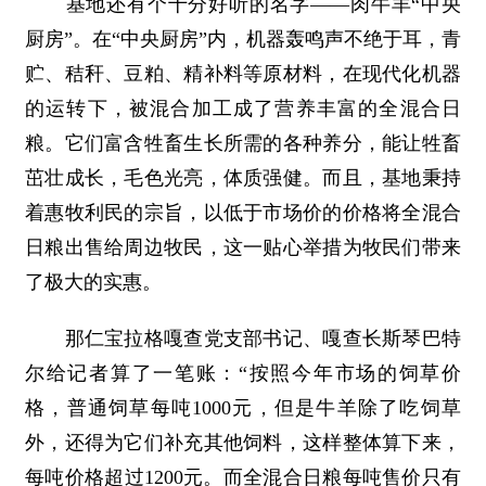
基地还有个十分好听的名字——肉牛羊“中央
厨房”。在“中央厨房”内，机器轰鸣声不绝于耳，青
贮、秸秆、豆粕、精补料等原材料，在现代化机器
的运转下，被混合加工成了营养丰富的全混合日
粮。它们富含牲畜生长所需的各种养分，能让牲畜
茁壮成长，毛色光亮，体质强健。而且，基地秉持
着惠牧利民的宗旨，以低于市场价的价格将全混合
日粮出售给周边牧民，这一贴心举措为牧民们带来
了极大的实惠。
那仁宝拉格嘎查党支部书记、嘎查长斯琴巴特
尔给记者算了一笔账：“按照今年市场的饲草价
格，普通饲草每吨1000元，但是牛羊除了吃饲草
外，还得为它们补充其他饲料，这样整体算下来，
每吨价格超过1200元。而全混合日粮每吨售价只有