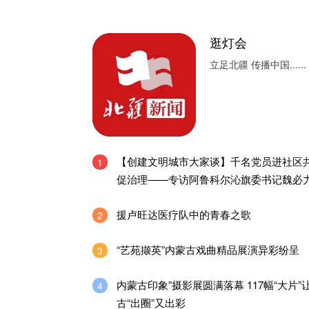
逛灯会
立足北疆 传播中国......
【创建文明城市大家谈】千名党员进社区
1
促治理——专访阿鲁科尔沁旗委书记魏必
援卢旺达医疗队中的青春之歌
2
“艺苑撷英”内蒙古戏曲精品展演异彩纷呈
3
内蒙古印象”摄影展圆满落幕 117幅“大片”
4
古“出圈”又出彩