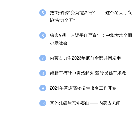
把“冷资源”变为“热经济”—— 这个冬天，
5
旅“火力全开”
独家V观丨习近平庄严宣告：中华大地全
6
小康社会
内蒙古力争2023年底前全部并网发电
7
越野车行驶中突然起火 驾驶员跳车求救
8
2021年普通高校招生报名工作开始
9
塞外北疆生态协奏曲——内蒙古见闻
10