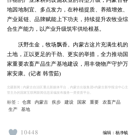
作物的产业深耕到设施农业的转型升级，内蒙古各
地因地制宜、多点发力，在种植提质、养殖增效、
产业延链、品牌赋能上下功夫，持续提升农牧业综
合生产能力，以产业升级筑牢供给根基。
沃野生金，牧场飘香。内蒙古这片充满生机的
土地，正以更足的干劲、更实的举措，全力推动国
家重要农畜产品生产基地建设，用丰饶物产守护万
家安康。(记者 韩雪茹)
北疆新闻 | 内蒙古自治区重点新媒体平台，内蒙古出版集团•内蒙古新华报业中心主
管主办的国家互联网新闻信息采编发布服务一类资质平台。
标签：
仓廪
内蒙古
疾步
建设
国家
重要
农畜产品
生产
基地
10448
编辑：
杨净毓