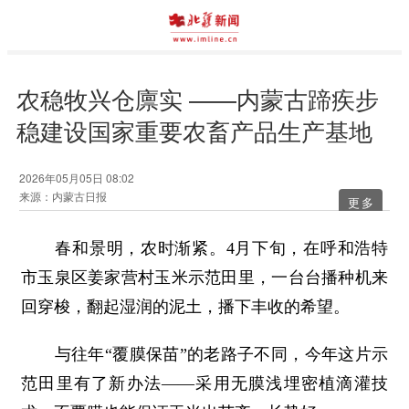
农稳牧兴仓廪实 ——内蒙古蹄疾步
稳建设国家重要农畜产品生产基地
2026年05月05日 08:02
来源：内蒙古日报
更多
春和景明，农时渐紧。4月下旬，在呼和浩特
市玉泉区姜家营村玉米示范田里，一台台播种机来
回穿梭，翻起湿润的泥土，播下丰收的希望。
与往年“覆膜保苗”的老路子不同，今年这片示
范田里有了新办法——采用无膜浅埋密植滴灌技