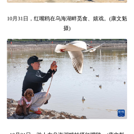
10月31日，红嘴鸥在乌海湖畔觅食、嬉戏。(康文魁
摄)