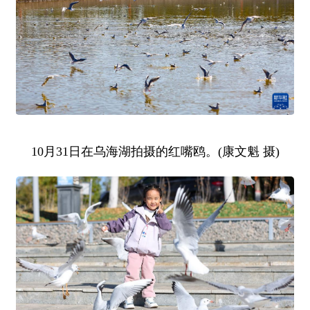
10月31日在乌海湖拍摄的红嘴鸥。(康文魁 摄)