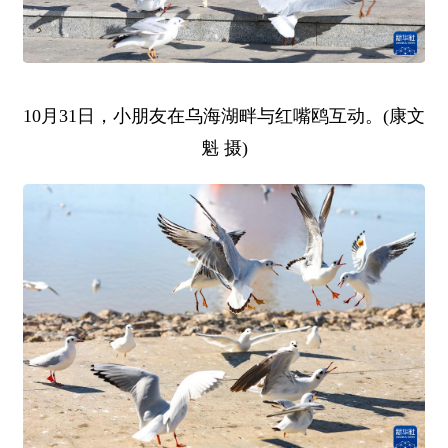
10月31日，小朋友在乌海湖畔与红嘴鸥互动。(康文
魁 摄)