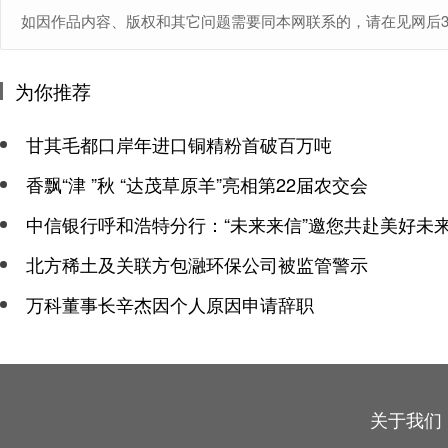
如因作品内容、版权和其它问题需要同本网联系的，请在见网后30日内进
为你推荐
甘其毛都口岸年进口铜精粉首破百万吨
香飘“津 ”秋 “达茂草原羊”亮相第22届农交会
中信银行呼和浩特分行：“未来来信”邀您共赴美好未
北方稀土及关联方包瀜环保公司被监管警示
万科董事长辛杰因个人原因申请辞职
关于我们