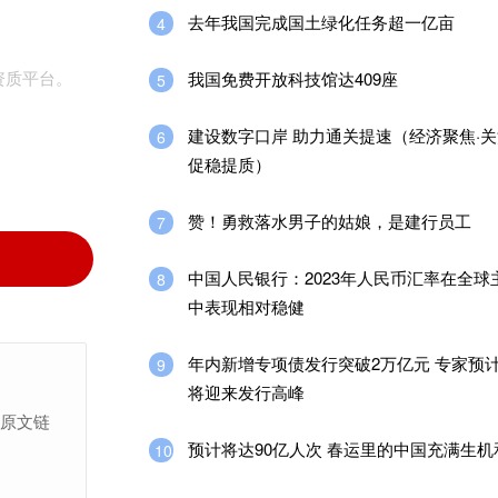
去年我国完成国土绿化任务超一亿亩
4
我国免费开放科技馆达409座
5
资质平台。
建设数字口岸 助力通关提速（经济聚焦·
6
促稳提质）
赞！勇救落水男子的姑娘，是建行员工
7
中国人民银行：2023年人民币汇率在全球
8
中表现相对稳健
年内新增专项债发行突破2万亿元 专家预
9
将迎来发行高峰
上原文链
预计将达90亿人次 春运里的中国充满生机
10