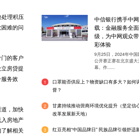
快处理积压
中信银行携手中网
载：金融服务全面
款困难的问
级，为中网观众带
彩体验
9月25日，2024年中
专门的客户
公开赛正赛在北京盛大
幕。作......
设立房贷提
升服务效
口罩能否供应上？物资缺口有多大？如何
1
督？
甘肃持续推动营商环境优化提升（坚定信
2
渠道，加快
改革发展新天地）
流入房地产
红豆亮相“中国品牌日” 民族品牌引领舒适
3
询了解相关