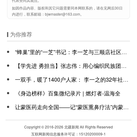
代表赞同其观点。
如因作品内容、版权和其它问题需要同本网联系的，请在见网后30日
内进行，联系邮箱：bjwmaster@163.com。
为你推荐
“蜂巢”里的“一芝”书记：李一芝与三顺店社区的民族团结“同心圆”
【学先进 勇担当】张志伟：用心编织民族团结“幸福网”
一双手，暖了1400户人家： 李一之的32年社区情
《身边榜样》百集微纪录片 | 燃灯者-温海全
让蒙医药走向全国——记“蒙医熏鼻疗法”内蒙古自治区非遗传承人董萨那巴特
Copyright © 2016-
2026 北疆新闻 All Rights Reserved
互联网新闻信息服务许可证：15120200009-1