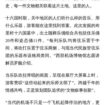
史，每一件文物都关联着这片土地、这里的人。
十六国时期，关中地区的人们听什么样的音乐、用
什么乐器，游客能在这里找到答案。此次发掘的布
里村十六国墓中，出土随葬乐俑组合共包括伎乐俑
20件和姿态俑11件。“每列乐队均将弦乐置于中
间，将吹打乐置于弦乐两侧，与现当代民族管弦乐
团的乐器布设格局类同。”西部机场博物馆志愿讲
解员罗巍介绍。
当乐队吹拉弹唱的画面，呈现在展厅大屏幕上时，
游客赞叹“这些动起来的乐师太萌了”。跨越千年的
情感共鸣，正是策划团队追求的“文物叙事创新”。
“当代的机场不只是一个飞机起降停泊的地方，更