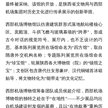
最终被采纳。该馆的开放，是陕西省文物局与西部
机场集团对历史文化进行传承展示的创新举措。
西部机场博物馆以仿唐建筑群形式落地航站楼核心
区。庑殿顶、斗拱飞檐与玻璃幕墙的“跨界”，形成
古今对话的视觉符号。展厅内，也不乏设计的巧
思。基本陈列展览所在场馆命名为“四方馆”，取自
隋唐外交机构名称；专题陈列展览所在场馆命名
为“珍宝馆”，轮展陕西各大博物馆（院）的“镇馆之
宝”；文创区包含唐代仕女形象IP、汉代铜铺首冰箱
贴等，将文物转化为“能带走”的文化记忆。
西部机场博物馆筹备团队成员侯超介绍，西部机场
博物馆的独特之处在于“在地性”——不少展品均出
自机场建设时发掘的墓葬，且以“在地叙事”重构历