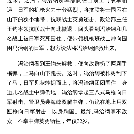
过来。之后，冯治纲所率部队在山顶上与敌军相
遇，日军的机枪火力十分猛烈，将抗联将士围困在
山下的狭小地带，抗联战士英勇还击。政治部主任
王钧率领抗联战士向北撤退，回头看到冯治纲和几
名战士被日军死死围住，便带领机枪班战士冲向围
困冯治纲的日军，想方设法将冯治纲解救出来。
冯治纲看到王钧来解救，便向敌群扔了两颗手
榴弹，上马向山下跑去。这时，冯治纲被柞树刮下
了马，日军见状蜂拥而上，将冯治纲团团围住。身
边几名战士中弹倒地，冯治纲拿起三八式马枪向日
军射击。警卫员裴海峰双腿中弹，仍跪在地上用双
匣枪向日军射击，以身殉国。最终,冯治纲寡不敌
众，不幸中弹英勇牺牲，年仅32岁。