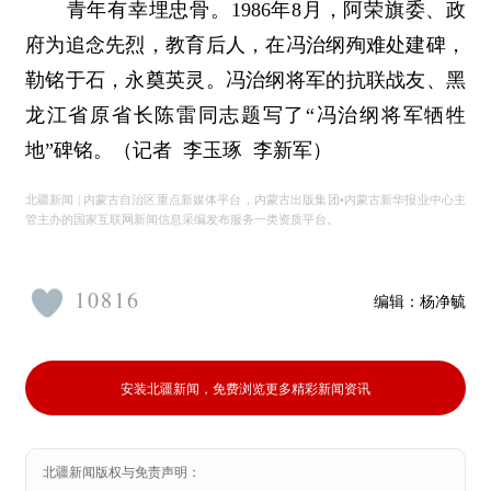
青年有幸埋忠骨。1986年8月，阿荣旗委、政
府为追念先烈，教育后人，在冯治纲殉难处建碑，
勒铭于石，永奠英灵。冯治纲将军的抗联战友、黑
龙江省原省长陈雷同志题写了“冯治纲将军牺牲
地”碑铭。（
记者 李玉琢 李新军）
北疆新闻 | 内蒙古自治区重点新媒体平台，内蒙古出版集团•内蒙古新华报业中心主
管主办的国家互联网新闻信息采编发布服务一类资质平台。
10816
编辑：
杨净毓
安装北疆新闻，免费浏览更多精彩新闻资讯
北疆新闻版权与免责声明：