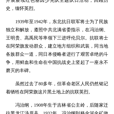
开展赓续红色基因少先队主题队日活动，回顾历
史，缅怀英烈。
1939年至1942年，东北抗日联军将士为了民族
独立和解放，遵照中共北满省委指示，在冯治纲、
王明贵、高禹民等率领下三进呼伦贝尔。抗联将士
在阿荣旗发动群众，建立地方组织和武装，同当地
各族群众一道，同日本侵略者进行了艰苦卓绝的斗
争，用鲜血和生命在中国抗战史上竖起了一座永不
磨灭的丰碑。
虽然过去了80多年，但革命老区人民仍然铭记
着牺牲在阿荣旗这片黑土地上的抗联英烈。
冯治纲，1908年生于吉林省公主岭，后随家迁
往黑龙江汤原县。1932年，冯治纲到格金河金矿做