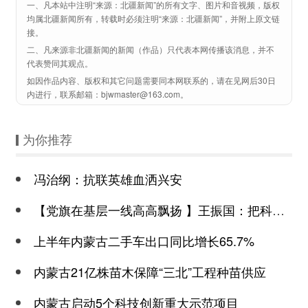
一、凡本站中注明“来源：北疆新闻”的所有文字、图片和音视频，版权
均属北疆新闻所有，转载时必须注明“来源：北疆新闻”，并附上原文链
接。
二、凡来源非北疆新闻的新闻（作品）只代表本网传播该消息，并不
代表赞同其观点。
如因作品内容、版权和其它问题需要同本网联系的，请在见网后30日
内进行，联系邮箱：bjwmaster@163.com。
为你推荐
冯治纲：抗联英雄血洒兴安
【党旗在基层一线高高飘扬 】王振国：把科技的“火种”撒向千村万户
上半年内蒙古二手车出口同比增长65.7%
内蒙古21亿株苗木保障“三北”工程种苗供应
内蒙古启动5个科技创新重大示范项目