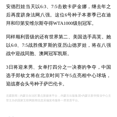
安德烈娃当天以6:3、7:5击败卡萨金娜，继去年之
后再度跻身法网八强。这位6号种子本赛季已在迪
拜和印第安维尔斯夺得WTA1000级别冠军。
同样顺利晋级的还有世界第二、美国选手高芙。她
以6:0、7:5战胜俄罗斯的亚历山德罗娃，将在八强
战中迎战同胞、澳网冠军凯斯。
3日将迎来男、女单打四分之一决赛的争夺，中国
选手郑钦文将在北京时间下午5点亮相中心球场，
迎战赛会头号种子萨巴伦卡。
北疆新闻 | 内蒙古自治区重点新媒体平台，内蒙古出版集团•内蒙古新华报业中心主
管主办的国家互联网新闻信息采编发布服务一类资质平台。