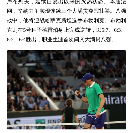
卢布列夫，延续自复出以来的火热状态。本届法
网，辛纳力争实现连续三个大满贯夺冠壮举。八强
战中，他将迎战哈萨克斯坦选手布勃利克。布勃利
克则在5号种子德雷珀身上完成逆转，以5:7、6:3、
6:2、6:4胜出，职业生涯首次闯入大满贯八强。