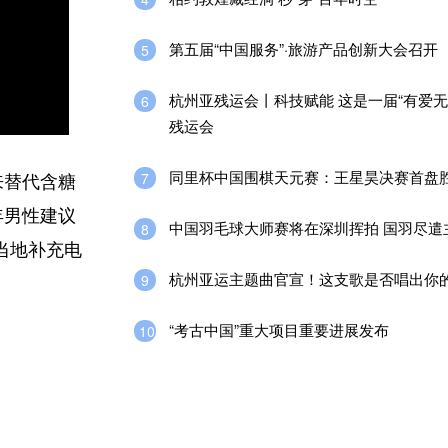
第五届“中国服务”·旅游产品创新大会召开
5
杭州亚残运会丨科技赋能 这是一届“有爱无
6
残运会
同里杯中国围棋天元赛：王星昊决赛首盘
7
来替代含糖
年男性建议
中国羽毛球大师赛将在深圳挥拍 国羽尽遣
8
适当地补充电
杭州亚运主题曲官宣！这支歌是否唱出你
9
“考古中国”重大项目重要进展发布
10