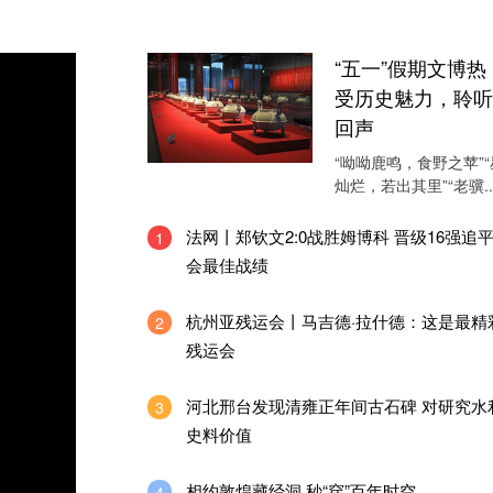
“五一”假期文博热
受历史魅力，聆听
回声
“呦呦鹿鸣，食野之苹”
灿烂，若出其里”“老骥....
法网丨郑钦文2:0战胜姆博科 晋级16强追
1
会最佳战绩
杭州亚残运会丨马吉德·拉什德：这是最精
2
残运会
河北邢台发现清雍正年间古石碑 对研究水
3
史料价值
相约敦煌藏经洞 秒“穿”百年时空
4