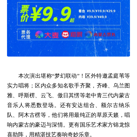
本次演出堪称“梦幻联动”！区外特邀孟庭苇等
实力唱将；区内众多知名歌手齐聚，齐峰、乌兰图
雅、呼斯楞、云飞、傲日其愣等老中青三代内蒙古
音乐人将悉数登场。还有安达组合、额尔古纳乐
队、阿木古楞等，他们将用最纯正的草原天籁，唱
响内蒙古的豪迈与深情。更有国乐艺术家方锦龙惊
喜助阵，用精湛技艺奏响奇妙乐章。